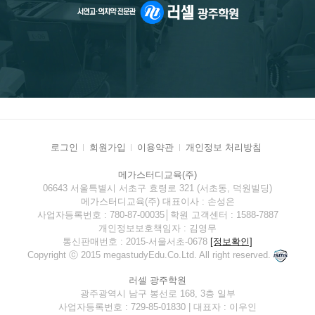
로그인
회원가입
이용약관
개인정보 처리방침
메가스터디교육(주)
06643 서울특별시 서초구 효령로 321 (서초동, 덕원빌딩)
메가스터디교육(주) 대표이사 : 손성은
사업자등록번호 : 780-87-00035│학원 고객센터 : 1588-7887
개인정보보호책임자 : 김영무
통신판매번호 : 2015-서울서초-0678
[정보확인]
Copyright ⓒ 2015 megastudyEdu.Co.Ltd. All right reserved.
러셀 광주학원
광주광역시 남구 봉선로 168, 3층 일부
사업자등록번호 : 729-85-01830 | 대표자 : 이우인